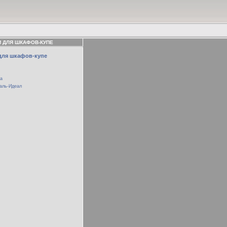
 ДЛЯ ШКАФОВ-КУПЕ
для шкафов-купе
а
аль-Идеал